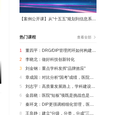
【案例公开课】从“十五五”规划到信息系统重构——从战略谋划到战役决胜的能力重塑
热门课程
查看全部
1
董四平：DRG/DIP管理闭环如何构建运
行？
2
李晓北：做好科技创新转化
3
刘金钢：重点学科发挥“品牌效应”
4
章成国：对比分析“国考”成绩，医院该
这样优化经营思路
5
刘志宇：高质量发展路上，学科建设需
要那些“变”与“不变”
6
金昌晓：医院“短板”项既是挑战也是机
遇
7
秦环龙：DIP更强调精细化管理，医生
行为变革是大势所趋
8
王良静：建立“分级，分类，分成”三位