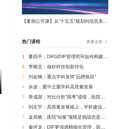
【案例公开课】从“十五五”规划到信息系统重构——从战略谋划到战役决胜的能力重塑
热门课程
查看全部
1
董四平：DRG/DIP管理闭环如何构建运
行？
2
李晓北：做好科技创新转化
3
刘金钢：重点学科发挥“品牌效应”
4
余波：重中之重学科高质量发展
5
章成国：对比分析“国考”成绩，医院该
这样优化经营思路
6
刘志宇：高质量发展路上，学科建设需
要那些“变”与“不变”
7
金昌晓：医院“短板”项既是挑战也是机
遇
8
秦环龙：DIP更强调精细化管理，医生