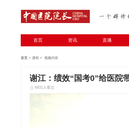
首页
资讯
直播
首页
>
课程
>
视频内容
谢江：绩效“国考0”给医院
6931人看过