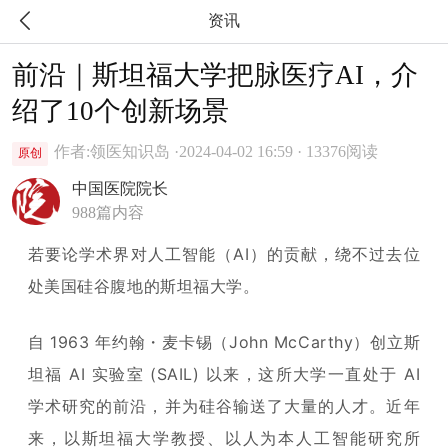

资讯
前沿｜斯坦福大学把脉医疗AI，介
绍了10个创新场景
作者:领医知识岛 ·
2024-04-02 16:59 · 13376阅读
原创
中国医院院长
988篇内容
若
要论学术界
对人工智能（AI）的贡献，
绕不过去
位
处美国硅谷腹地的斯坦福大学。
自 1963 年约翰・麦卡锡（John McCarthy）创立斯
坦福 AI 实验室 (SAIL) 以来，这所大学一直处于 AI
学术研究的前沿，并为硅谷输送了大量的人才。近年
来，以斯坦福大学教授、以人为本人工智能研究所