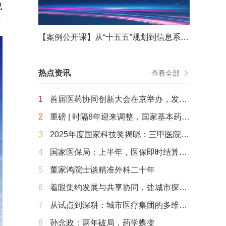
已
【案例公开课】从“十五五”规划到信息系统重构——从战略谋划到战役决胜的能力重塑
热点资讯
查看全部
1
首届医药协同创新大会在京举办，发
布“北京共识”，启动“海淀智药创新7S加
2
重磅 | 时隔8年迎来调整，国家基本药物
速营”
目录（2026年版）公布
3
2025年度国家科技奖揭晓：三甲医院牵
头或参与的20余个项目获奖
4
国家医保局：上半年，医保即时结算已
覆盖近8成医疗机构，追回基金163.5亿
5
董家鸿院士谈精准外科二十年
元，长护险覆盖达3.2亿人……
6
着眼集约发展与共享协同，盐城市探路
以项目带动“AI+医疗健康”顶层设计
7
从试点到深耕：城市医疗集团的多维探
索
8
孙念政：两年破局，药学蝶变