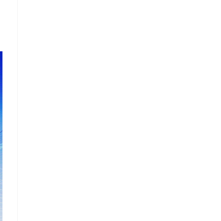
非
展
。