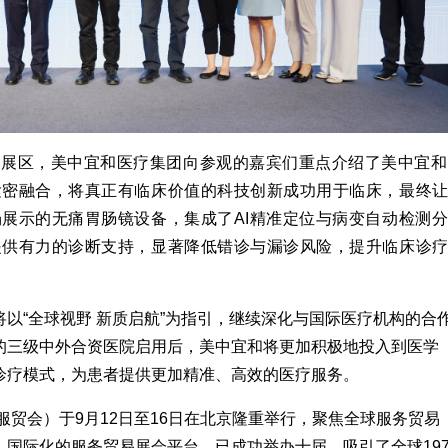
的展区，
美中宜和医疗集团
向参观的嘉宾
们
重点介绍了美中宜和
紧密融合，将真正有临床价值的科技创新成功用于临床，最终
场展示的无痛胃肠镜设备，集成了AI精准定位与病变自动检测
提供有力
的
诊断支持，显著降低错诊与漏诊风险，提升临床诊
以“全球视野 新质启航”为指引，继续深化与国际医疗机构的合
的三级中外合资医院启用后，美中宜和将更加积极地投入到医学
诊疗模式，为患者提供更加精准、高效的医疗服务
。
服贸会）于9月12日至16日在北京隆重举行，聚焦全球服务贸易
国际化的服务贸易展会平台，已成功举办十届，吸引了全球19