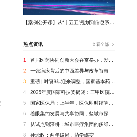
【案例公开课】从“十五五”规划到信息系统重构——从战略谋划到战役决胜的能力重塑
热点资讯
查看全部
1
首届医药协同创新大会在京举办，发
布“北京共识”，启动“海淀智药创新7S加
2
一张病床背后的中西差异与改革智慧
速营”
3
重磅 | 时隔8年迎来调整，国家基本药物
目录（2026年版）公布
4
2025年度国家科技奖揭晓：三甲医院牵
头或参与的20余个项目获奖
5
国家医保局：上半年，医保即时结算已
家
覆盖近8成医疗机构，追回基金163.5亿
6
着眼集约发展与共享协同，盐城市探路
元，长护险覆盖达3.2亿人……
以项目带动“AI+医疗健康”顶层设计
7
从试点到深耕：城市医疗集团的多维探
索
8
孙念政：两年破局，药学蝶变