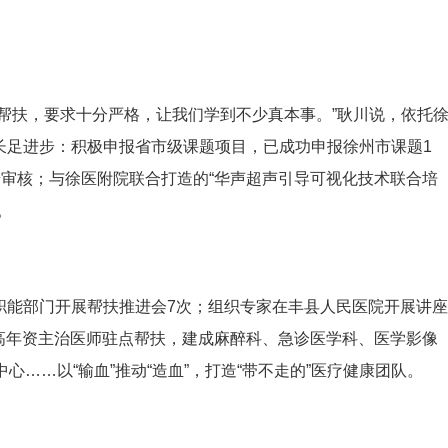
帮扶，要求十分严格，让我们学到不少真本事。”耿川说，依托
长足进步：积极申报省市级课题项目，已成功申报徐州市课题1
步审核；与徐医附院联合打造的“华声超声引导可视化技术联合培
。
职能部门开展帮扶推进会7次；组织专家在丰县人民医院开展讲座
9位高年资主治医师驻点帮扶，建成麻醉科、急诊医学科、医学影像
心……以“输血”推动“造血”，打造“带不走的”医疗健康团队。