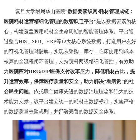
复旦大学附属华山医院“
数据要素织网·耗材管理成链：
医院耗材运营精细化管理的数智跃迁平台”
是以
数据要素为核
心
，构建覆盖医用耗材全生命周期的智能管理体系。平台通
过整合
HIS
、
SPD
、
HRP
等
12
大核心系统数据，打造用户友好
的可视化管理驾驶舱，实现从采购、库存、临床使用到成本
核算的全流程闭环管理，支持院科两级精细化管控，有效
助
力医院应对DRG/DIP医保支付改革压力，降低耗材占比，提
升运营效率
，保障医疗质量和安全，助力解决“看病贵”的社
会民生问题
。
依托联仁健康先进的数据治理理念和强大的技
术能力支撑，该平台建立统一的耗材主数据标准，实施严格
的数据质量校验规则，并部署完善的数据安全体系。