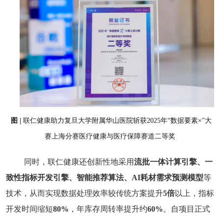
图
|
联仁健康助力复旦大学附属华山医院斩获2025年“数据要素×”大
赛上海分赛医疗健康与医疗保障赛道二等奖
同时，联仁健康还创新性地采用
流批一体计算引擎、一
致性指标开发引擎、智能推荐算法、AI耗材需求预测模型
等
技术，从而实现数据处理效率较传统方案提升
5倍
以上，指标
开发时间缩短
80%
，年库存周转率
提升约
60%
。自项目正式