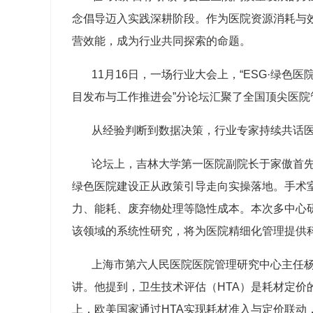
念倡导迈入实践深耕阶段。作为医院资源消耗与
营效能，成为行业共同探索的命题。
11
月
16
日，一场行业大会上，
“ESG·
绿色医
目发布与工作推进会
”
分论坛汇聚了全国顶尖医院
从经验判断到数据决策，行业专家持续共话
论坛上，吉林大学第一医院副院长于家傲首
绿色医院建设正从政策引导走向实操落地。手术
力、能耗、废弃物处理等隐性成本。本次多中心
该领域的系统性研究，将为医院精细化管理提供
上海市第六人民医院医院管理研究中心主任
讲。他提到，卫生技术评估（
HTA
）是耗材定价
上，欧美国家通过
HTA
实现耗材准入与定价联动