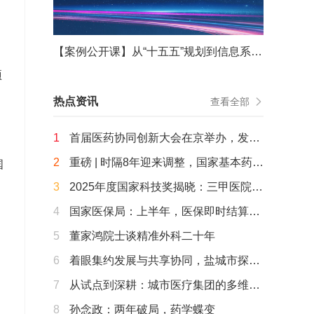
【案例公开课】从“十五五”规划到信息系统重构——从战略谋划到战役决胜的能力重塑
项
热点资讯
查看全部
1
首届医药协同创新大会在京举办，发
布“北京共识”，启动“海淀智药创新7S加
2
重磅 | 时隔8年迎来调整，国家基本药物
国
速营”
目录（2026年版）公布
3
2025年度国家科技奖揭晓：三甲医院牵
头或参与的20余个项目获奖
4
国家医保局：上半年，医保即时结算已
覆盖近8成医疗机构，追回基金163.5亿
5
董家鸿院士谈精准外科二十年
元，长护险覆盖达3.2亿人……
6
着眼集约发展与共享协同，盐城市探路
以项目带动“AI+医疗健康”顶层设计
7
从试点到深耕：城市医疗集团的多维探
索
8
孙念政：两年破局，药学蝶变