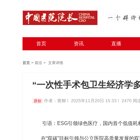
首页
资讯
直播
首页
>
前沿
>
文章详情
“一次性手术包卫生经济学
作者：黄柳
2025年11月20日 15:33
2470 阅
原创
引语：
ESG
引领绿色医疗，国内首个低值耗
在
“
双碳
”
目标引领与公立医院高质量发展的双