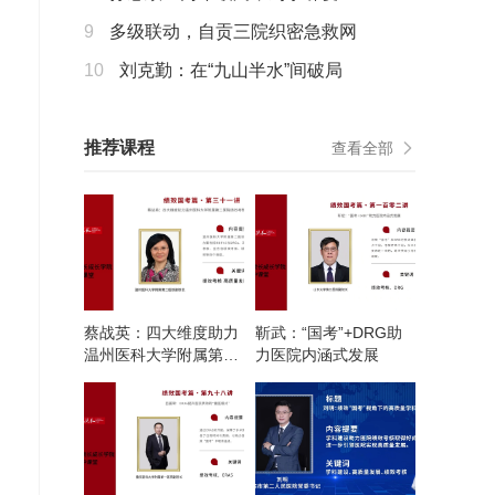
9
多级联动，自贡三院织密急救网
10
刘克勤：在“九山半水”间破局
推荐课程
查看全部
蔡战英：四大维度助力
靳武：“国考”+DRG助
温州医科大学附属第二
力医院内涵式发展
医院绩效考核管理