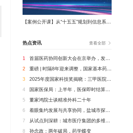
【案例公开课】从“十五五”规划到信息系统重构——从战略谋划到战役决胜的能力重塑
热点资讯
查看全部
1
首届医药协同创新大会在京举办，发
布“北京共识”，启动“海淀智药创新7S加
2
重磅 | 时隔8年迎来调整，国家基本药物
速营”
目录（2026年版）公布
3
2025年度国家科技奖揭晓：三甲医院牵
头或参与的20余个项目获奖
4
国家医保局：上半年，医保即时结算已
覆盖近8成医疗机构，追回基金163.5亿
5
董家鸿院士谈精准外科二十年
元，长护险覆盖达3.2亿人……
6
着眼集约发展与共享协同，盐城市探路
以项目带动“AI+医疗健康”顶层设计
7
从试点到深耕：城市医疗集团的多维探
索
8
孙念政：两年破局，药学蝶变