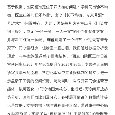
基于数据，医院精准定位了四大核心问题：学科间出诊不均
衡、医生出诊时段不均衡、出诊时长不均衡、专家号源“一
号难求”与闲置并存。为此，医院每月为科室出具《门诊数
据月报》，制定“一科一策、一人一案”的个性化优化方案，
并与科主任逐一沟通。
刘盈
透露了一个细节：“过去有些专
家下午门诊量很少，但诊室一直占着。我们通过数据分析发
现后，与科室沟通调整了排班结构。”西直门院区工作日诊
室使用率从2024年的80%提升至2025年96%，专家停诊后的
诊室共享分配流程、常态化诊室空置通报机制的建立，进一
步盘活了宝贵的空间资源。与此同时，医院开发门诊运营智
能体，以可视化3D门诊地图为核心，集成近7天诊间开放趋
势分析、诊间开放比例及分布、各楼层开放诊间数量统计等
运营数据，支持数据下钻与进程事件追踪，通过事件中心触
发动态预警，实现了从“被动响应”到“主动预警”的管理升